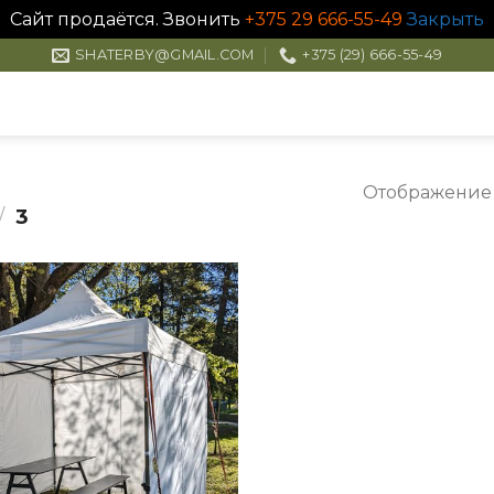
Сайт продаётся. Звонить
+375 29 666-55-49
Закрыть
SHATERBY@GMAIL.COM
+375 (29) 666-55-49
Отображение 
/
3