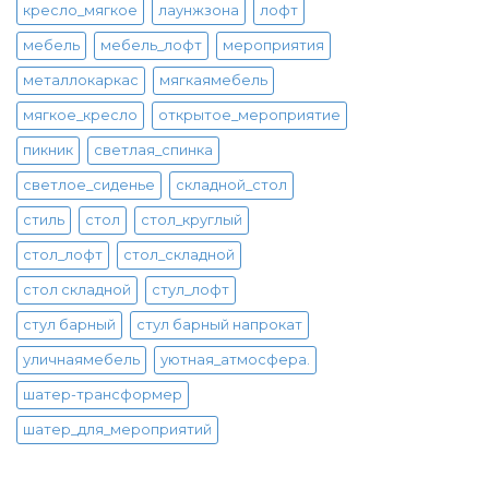
кресло_мягкое
лаунжзона
лофт
мебель
мебель_лофт
мероприятия
металлокаркас
мягкаямебель
мягкое_кресло
открытое_мероприятие
пикник
светлая_спинка
светлое_сиденье
складной_стол
стиль
стол
стол_круглый
стол_лофт
стол_складной
стол складной
стул_лофт
стул барный
стул барный напрокат
уличнаямебель
уютная_атмосфера.
шатер-трансформер
шатер_для_мероприятий