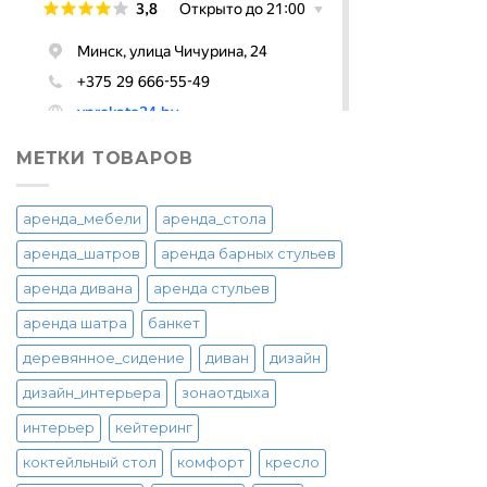
МЕТКИ ТОВАРОВ
аренда_мебели
аренда_стола
аренда_шатров
аренда барных стульев
аренда дивана
аренда стульев
аренда шатра
банкет
деревянное_сидение
диван
дизайн
дизайн_интерьера
зонаотдыха
интерьер
кейтеринг
коктейльный стол
комфорт
кресло