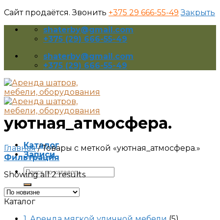
Сайт продаётся. Звонить
+375 29 666-55-49
Закрыть
Skip
shaterby@gmail.com
to
+375 (29) 666-55-49
content
shaterby@gmail.com
+375 (29) 666-55-49
уютная_атмосфера.
Каталог
Главная
/
Товары с меткой «уютная_атмосфера.»
Записи
Фильтрация
Искать:
Showing all 2 results
Каталог
1. Аренда мягкой уличной мебели
(5)