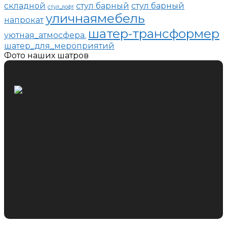
складной
стул барный
стул барный
стул_лофт
уличнаямебель
напрокат
шатер-трансформер
уютная_атмосфера.
шатер_для_мероприятий
Фото наших шатров