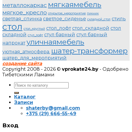
мягкаямебель
металлокаркас
мягкое_кресло
открытое_мероприятие
пикник
светлая_спинка
светлое_сиденье
стиль
складной_стол
стол
стол_лофт
стол_складной
стол
стол_круглый
складной
стул барный
стул барный
стул_лофт
уличнаямебель
напрокат
шатер-трансформер
уютная_атмосфера.
шатер_для_мероприятий
создание сайта
Copyright 2008 - 2026 ©
vprokate24.by
- Одобрено
Тибетскими Ламами
Искать:
Каталог
Записи
shaterby@gmail.com
+375 (29) 666-55-49
Вход