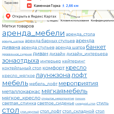
Метки товаров
аренда_мебели
аренда_стола
аренда
аренда барных стульев
аренда_шатров
банкет
дивана
аренда стульев
аренда шатра
диван
дизайн
дизайн_интерьера
деревянное_сидение
зонаотдыха
интерьер
кейтеринг
кресло
комфорт
коктейльный стол
лаунжзона
лофт
кресло_мягкое
мебель
мероприятия
мебель_лофт
мягкаямебель
металлокаркас
мягкое_кресло
открытое_мероприятие
пикник
светлая_спинка
светлое_сиденье
стиль
складной_стол
стол
стол_лофт
стол_складной
стол
стол_круглый