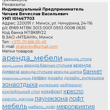
Реквизиты:
Индивидуальный Предприниматель
Чичаев Вячеслав Васильевич
УНП 101467703
Адрес: 220091 г. Минск, ул. Чичурина, 24-116
р/с BY69 MTBK 3013 0001 0933 0008 0635
Код банка MTBKBY22
В ЗАО «МТБАНК», Минск
Тел.:
+375 29 666-55-49
E-mail:
shaterby@gmail.com
Метки товаров:
аренда_мебели
аренда_стола
аренда
аренда барных стульев
аренда_шатров
банкет
дивана
аренда стульев
аренда шатра
диван
дизайн
дизайн_интерьера
деревянное_сидение
зонаотдыха
интерьер
кейтеринг
кресло
комфорт
коктейльный стол
лаунжзона
лофт
кресло_мягкое
мебель
мероприятия
мебель_лофт