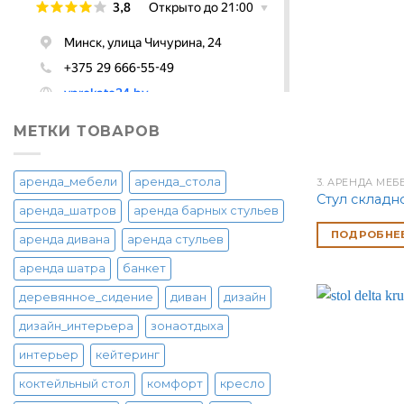
МЕТКИ ТОВАРОВ
аренда_мебели
аренда_стола
3. АРЕНДА МЕБ
Стул складн
аренда_шатров
аренда барных стульев
ПОДРОБНЕ
аренда дивана
аренда стульев
аренда шатра
банкет
деревянное_сидение
диван
дизайн
дизайн_интерьера
зонаотдыха
интерьер
кейтеринг
коктейльный стол
комфорт
кресло