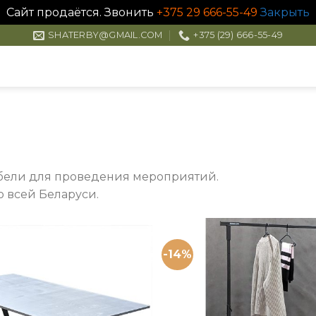
Сайт продаётся. Звонить
+375 29 666-55-49
Закрыть
SHATERBY@GMAIL.COM
+375 (29) 666-55-49
бели для проведения мероприятий.
о всей Беларуси.
-14%