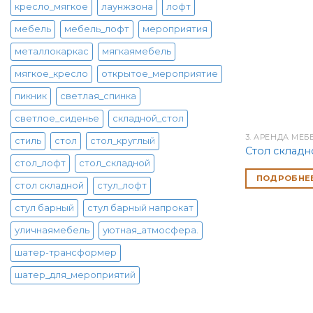
кресло_мягкое
лаунжзона
лофт
мебель
мебель_лофт
мероприятия
металлокаркас
мягкаямебель
мягкое_кресло
открытое_мероприятие
пикник
светлая_спинка
светлое_сиденье
складной_стол
3. АРЕНДА МЕБ
стиль
стол
стол_круглый
Стол складн
стол_лофт
стол_складной
ПОДРОБНЕ
стол складной
стул_лофт
стул барный
стул барный напрокат
уличнаямебель
уютная_атмосфера.
шатер-трансформер
шатер_для_мероприятий