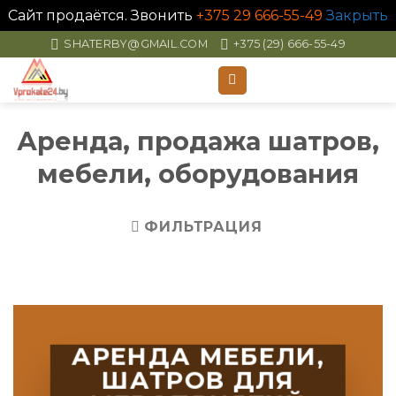
Сайт продаётся. Звонить
+375 29 666-55-49
Закрыть
Skip
SHATERBY@GMAIL.COM
+375 (29) 666-55-49
to
content
Аренда, продажа шатров,
мебели, оборудования
ФИЛЬТРАЦИЯ
АРЕНДА МЕБЕЛИ,
ШАТРОВ ДЛЯ