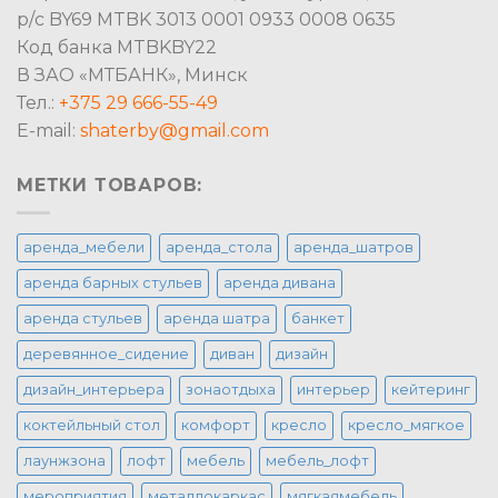
р/с BY69 MTBK 3013 0001 0933 0008 0635
Код банка MTBKBY22
В ЗАО «МТБАНК», Минск
Тел.:
+375 29 666-55-49
E-mail:
shaterby@gmail.com
МЕТКИ ТОВАРОВ:
аренда_мебели
аренда_стола
аренда_шатров
аренда барных стульев
аренда дивана
аренда стульев
аренда шатра
банкет
деревянное_сидение
диван
дизайн
дизайн_интерьера
зонаотдыха
интерьер
кейтеринг
коктейльный стол
комфорт
кресло
кресло_мягкое
лаунжзона
лофт
мебель
мебель_лофт
мероприятия
металлокаркас
мягкаямебель