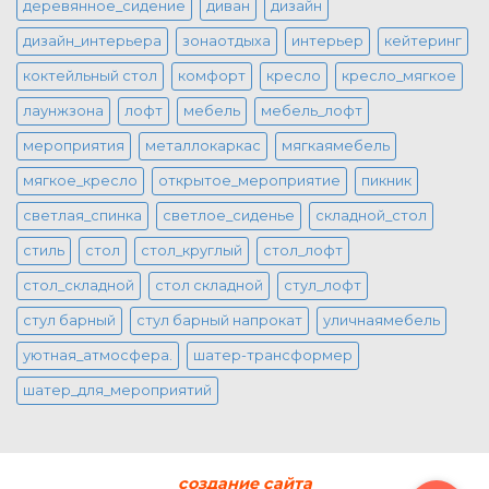
деревянное_сидение
диван
дизайн
дизайн_интерьера
зонаотдыха
интерьер
кейтеринг
коктейльный стол
комфорт
кресло
кресло_мягкое
лаунжзона
лофт
мебель
мебель_лофт
мероприятия
металлокаркас
мягкаямебель
мягкое_кресло
открытое_мероприятие
пикник
светлая_спинка
светлое_сиденье
складной_стол
стиль
стол
стол_круглый
стол_лофт
стол_складной
стол складной
стул_лофт
стул барный
стул барный напрокат
уличнаямебель
уютная_атмосфера.
шатер-трансформер
шатер_для_мероприятий
создание сайта