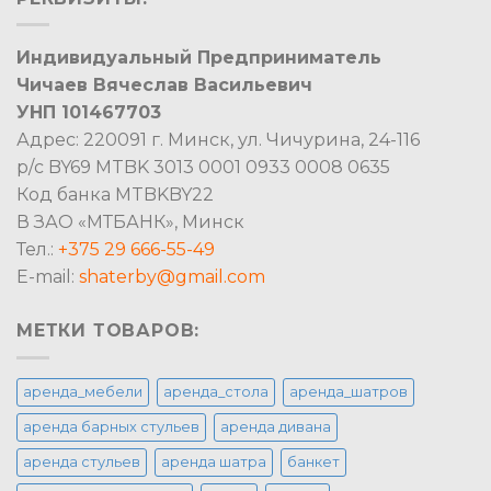
Индивидуальный Предприниматель
Чичаев Вячеслав Васильевич
УНП 101467703
Адрес: 220091 г. Минск, ул. Чичурина, 24-116
р/с BY69 MTBK 3013 0001 0933 0008 0635
Код банка MTBKBY22
В ЗАО «МТБАНК», Минск
Тел.:
+375 29 666-55-49
E-mail:
shaterby@gmail.com
МЕТКИ ТОВАРОВ:
аренда_мебели
аренда_стола
аренда_шатров
аренда барных стульев
аренда дивана
аренда стульев
аренда шатра
банкет