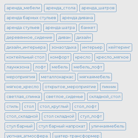
аренда_мебели
аренда_стола
аренда_шатров
аренда барных стульев
аренда дивана
аренда стульев
аренда шатра
банкет
деревянное_сидение
диван
дизайн
дизайн_интерьера
зонаотдыха
интерьер
кейтеринг
коктейльный стол
комфорт
кресло
кресло_мягкое
лаунжзона
лофт
мебель
мебель_лофт
мероприятия
металлокаркас
мягкаямебель
мягкое_кресло
открытое_мероприятие
пикник
светлая_спинка
светлое_сиденье
складной_стол
стиль
стол
стол_круглый
стол_лофт
стол_складной
стол складной
стул_лофт
стул барный
стул барный напрокат
уличнаямебель
уютная_атмосфера.
шатер-трансформер