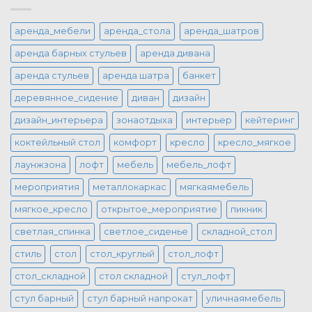
аренда_мебели
аренда_стола
аренда_шатров
аренда барных стульев
аренда дивана
аренда стульев
аренда шатра
банкет
деревянное_сидение
диван
дизайн
дизайн_интерьера
зонаотдыха
интерьер
кейтеринг
коктейльный стол
комфорт
кресло
кресло_мягкое
лаунжзона
лофт
мебель
мебель_лофт
мероприятия
металлокаркас
мягкаямебель
мягкое_кресло
открытое_мероприятие
пикник
светлая_спинка
светлое_сиденье
складной_стол
стиль
стол
стол_круглый
стол_лофт
стол_складной
стол складной
стул_лофт
стул барный
стул барный напрокат
уличнаямебель