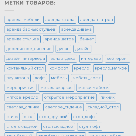
МЕТКИ ТОВАРОВ:
аренда_мебели
аренда_стола
аренда_шатров
аренда барных стульев
аренда дивана
аренда стульев
аренда шатра
банкет
деревянное_сидение
диван
дизайн
дизайн_интерьера
зонаотдыха
интерьер
кейтеринг
коктейльный стол
комфорт
кресло
кресло_мягкое
лаунжзона
лофт
мебель
мебель_лофт
мероприятия
металлокаркас
мягкаямебель
мягкое_кресло
открытое_мероприятие
пикник
светлая_спинка
светлое_сиденье
складной_стол
стиль
стол
стол_круглый
стол_лофт
стол_складной
стол складной
стул_лофт