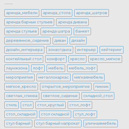
аренда_мебели
аренда_стола
аренда_шатров
аренда барных стульев
аренда дивана
аренда стульев
аренда шатра
банкет
деревянное_сидение
диван
дизайн
дизайн_интерьера
зонаотдыха
интерьер
кейтеринг
коктейльный стол
комфорт
кресло
кресло_мягкое
лаунжзона
лофт
мебель
мебель_лофт
мероприятия
металлокаркас
мягкаямебель
мягкое_кресло
открытое_мероприятие
пикник
светлая_спинка
светлое_сиденье
складной_стол
стиль
стол
стол_круглый
стол_лофт
стол_складной
стол складной
стул_лофт
стул барный
стул барный напрокат
уличнаямебель