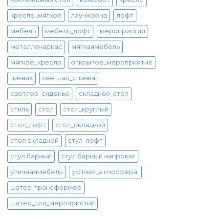
кресло_мягкое
лаунжзона
лофт
мебель
мебель_лофт
мероприятия
металлокаркас
мягкаямебель
мягкое_кресло
открытое_мероприятие
пикник
светлая_спинка
светлое_сиденье
складной_стол
стиль
стол
стол_круглый
стол_лофт
стол_складной
стол складной
стул_лофт
стул барный
стул барный напрокат
уличнаямебель
уютная_атмосфера.
шатер-трансформер
шатер_для_мероприятий