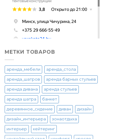
МЕТКИ ТОВАРОВ
аренда_мебели
аренда_стола
аренда_шатров
аренда барных стульев
аренда дивана
аренда стульев
аренда шатра
банкет
деревянное_сидение
диван
дизайн
дизайн_интерьера
зонаотдыха
интерьер
кейтеринг
коктейльный стол
комфорт
кресло