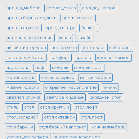
аренда_мебели
аренда_стола
аренда_шатров
аренда барных стульев
аренда дивана
аренда стульев
аренда шатра
банкет
деревянное_сидение
диван
дизайн
дизайн_интерьера
зонаотдыха
интерьер
кейтеринг
коктейльный стол
комфорт
кресло
кресло_мягкое
лаунжзона
лофт
мебель
мебель_лофт
мероприятия
металлокаркас
мягкаямебель
мягкое_кресло
открытое_мероприятие
пикник
светлая_спинка
светлое_сиденье
складной_стол
стиль
стол
стол_круглый
стол_лофт
стол_складной
стол складной
стул_лофт
стул барный
стул барный напрокат
уличнаямебель
уютная_атмосфера.
шатер-трансформер