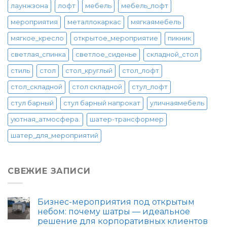
лаунжзона
лофт
мебель
мебель_лофт
мероприятия
металлокаркас
мягкаямебель
мягкое_кресло
открытое_мероприятие
пикник
светлая_спинка
светлое_сиденье
складной_стол
стиль
стол
стол_круглый
стол_лофт
стол_складной
стол складной
стул_лофт
стул барный
стул барный напрокат
уличнаямебель
уютная_атмосфера.
шатер-трансформер
шатер_для_мероприятий
СВЕЖИЕ ЗАПИСИ
Бизнес-мероприятия под открытым
небом: почему шатры — идеальное
решение для корпоративных клиентов