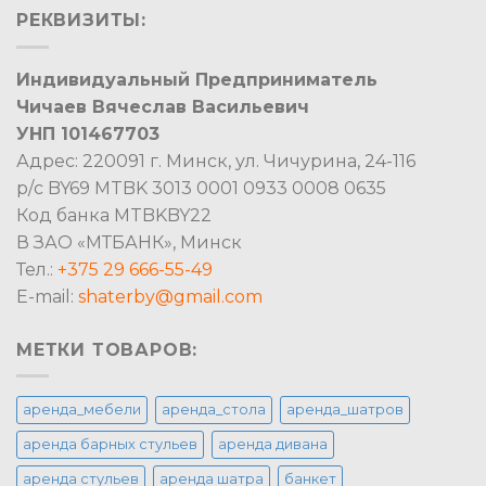
РЕКВИЗИТЫ:
Индивидуальный Предприниматель
Чичаев Вячеслав Васильевич
УНП 101467703
Адрес: 220091 г. Минск, ул. Чичурина, 24-116
р/с BY69 MTBK 3013 0001 0933 0008 0635
Код банка MTBKBY22
В ЗАО «МТБАНК», Минск
Тел.:
+375 29 666-55-49
E-mail:
shaterby@gmail.com
МЕТКИ ТОВАРОВ:
аренда_мебели
аренда_стола
аренда_шатров
аренда барных стульев
аренда дивана
аренда стульев
аренда шатра
банкет