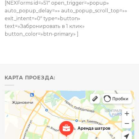
[NEXForms id=»51″ open_trigger=»popup»
auto_popup_delay=»» auto_popup_scroll_top=»»
exit_intent=»0″ type=»button»
text=»Забронировать в 1 клик»
button_color=»btn-primary» ]
КАРТА ПРОЕЗДА: