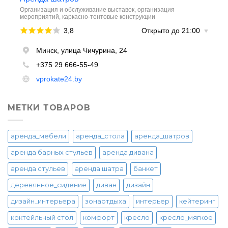
МЕТКИ ТОВАРОВ
аренда_мебели
аренда_стола
аренда_шатров
аренда барных стульев
аренда дивана
аренда стульев
аренда шатра
банкет
деревянное_сидение
диван
дизайн
дизайн_интерьера
зонаотдыха
интерьер
кейтеринг
коктейльный стол
комфорт
кресло
кресло_мягкое