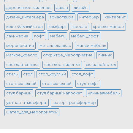
деревянное_сидение
диван
дизайн
дизайн_интерьера
зонаотдыха
интерьер
кейтеринг
коктейльный стол
комфорт
кресло
кресло_мягкое
лаунжзона
лофт
мебель
мебель_лофт
мероприятия
металлокаркас
мягкаямебель
мягкое_кресло
открытое_мероприятие
пикник
светлая_спинка
светлое_сиденье
складной_стол
стиль
стол
стол_круглый
стол_лофт
стол_складной
стол складной
стул_лофт
стул барный
стул барный напрокат
уличнаямебель
уютная_атмосфера.
шатер-трансформер
шатер_для_мероприятий