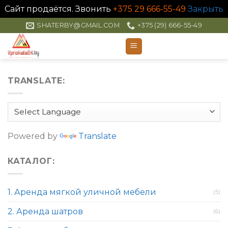
Сайт продаётся. Звонить
+375 29 666-55-49
Закрыть
Skip
SHATERBY@GMAIL.COM
+375 (29) 666-55-49
to
content
TRANSLATE:
Powered by
Translate
КАТАЛОГ:
1. Аренда мягкой уличной мебели
(5)
2. Аренда шатров
(6)