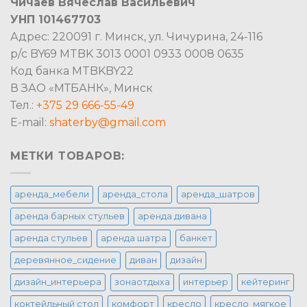
Чичаев Вячеслав Васильевич
УНП 101467703
Адрес: 220091 г. Минск, ул. Чичурина, 24-116
р/с BY69 MTBK 3013 0001 0933 0008 0635
Код банка MTBKBY22
В ЗАО «МТБАНК», Минск
Тел.:
+375 29 666-55-49
E-mail:
shaterby@gmail.com
МЕТКИ ТОВАРОВ:
аренда_мебели
аренда_стола
аренда_шатров
аренда барных стульев
аренда дивана
аренда стульев
аренда шатра
банкет
деревянное_сидение
диван
дизайн
дизайн_интерьера
зонаотдыха
интерьер
кейтеринг
коктейльный стол
комфорт
кресло
кресло_мягкое