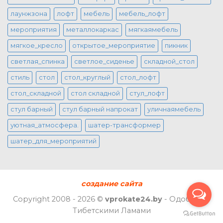
лаунжзона
лофт
мебель
мебель_лофт
мероприятия
металлокаркас
мягкаямебель
мягкое_кресло
открытое_мероприятие
пикник
светлая_спинка
светлое_сиденье
складной_стол
стиль
стол
стол_круглый
стол_лофт
стол_складной
стол складной
стул_лофт
стул барный
стул барный напрокат
уличнаямебель
уютная_атмосфера.
шатер-трансформер
шатер_для_мероприятий
создание сайта
Copyright 2008 - 2026 ©
vprokate24.by
- Одобрено
Тибетскими Ламами