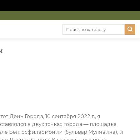
Искать:
К
этот День Города, 10 сентября 2022 г., я
ставлялся в двух точках города — площадка
зле Белгосфилармонии (бульвар Мулявина), и
зле Дворца Спорта. Из-за сильного ветра