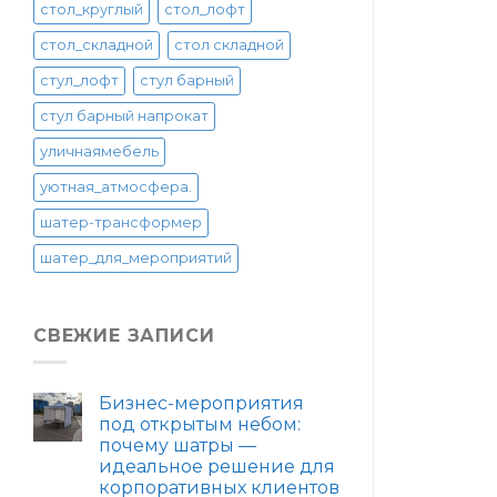
стол_круглый
стол_лофт
стол_складной
стол складной
стул_лофт
стул барный
стул барный напрокат
уличнаямебель
уютная_атмосфера.
шатер-трансформер
шатер_для_мероприятий
СВЕЖИЕ ЗАПИСИ
Бизнес-мероприятия
под открытым небом:
почему шатры —
идеальное решение для
корпоративных клиентов