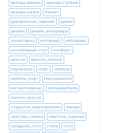
аренда дивана
аренда стульев
аренда шатра
банкет
деревянное_сидение
диван
дизайн
дизайн_интерьера
зонаотдыха
интерьер
кейтеринг
коктейльный стол
комфорт
кресло
кресло_мягкое
лаунжзона
лофт
мебель
мебель_лофт
мероприятия
металлокаркас
мягкаямебель
мягкое_кресло
открытое_мероприятие
пикник
светлая_спинка
светлое_сиденье
складной_стол
стиль
стол