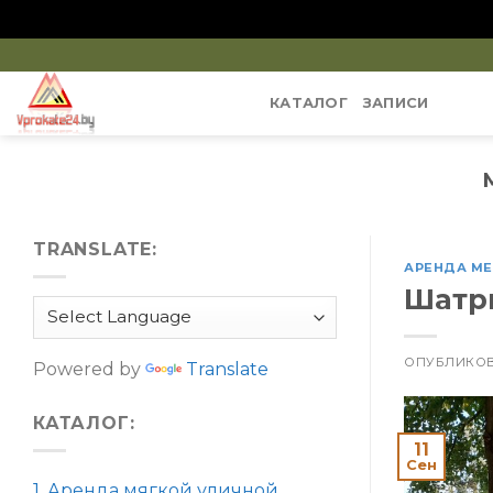
Skip
to
КАТАЛОГ
ЗАПИСИ
content
TRANSLATE:
АРЕНДА М
Шатр
ОПУБЛИКО
Powered by
Translate
КАТАЛОГ:
11
Сен
1. Аренда мягкой уличной