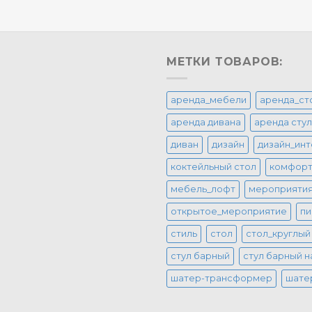
МЕТКИ ТОВАРОВ:
аренда_мебели
аренда_ст
аренда дивана
аренда сту
диван
дизайн
дизайн_ин
коктейльный стол
комфор
мебель_лофт
мероприяти
открытое_мероприятие
пи
стиль
стол
стол_круглый
стул барный
стул барный н
шатер-трансформер
шате