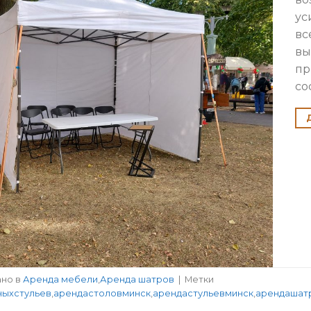
ус
вс
вы
пр
со
ано в
Аренда мебели
,
Аренда шатров
|
Метки
ныхстульев
,
арендастоловминск
,
арендастульевминск
,
арендашат