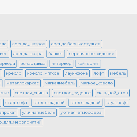
ола
аренда_шатров
аренда барных стульев
льев
аренда шатра
банкет
деревянное_сидение
терьера
зонаотдыха
интерьер
кейтеринг
т
кресло
кресло_мягкое
лаунжзона
лофт
мебель
я
металлокаркас
мягкаямебель
мягкое_кресло
кник
светлая_спинка
светлое_сиденье
складной_стол
стол_лофт
стол_складной
стол складной
стул_лофт
апрокат
уличнаямебель
уютная_атмосфера.
р_для_мероприятий