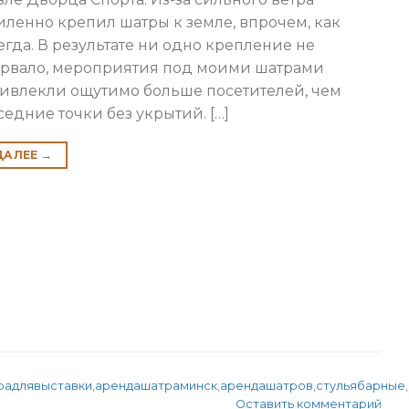
иленно крепил шатры к земле, впрочем, как
егда. В результате ни одно крепление не
рвало, мероприятия под моими шатрами
ивлекли ощутимо больше посетителей, чем
седние точки без укрытий. […]
ДАЛЕЕ
→
радлявыставки
,
арендашатраминск
,
арендашатров
,
стульябарные
,
Оставить комментарий