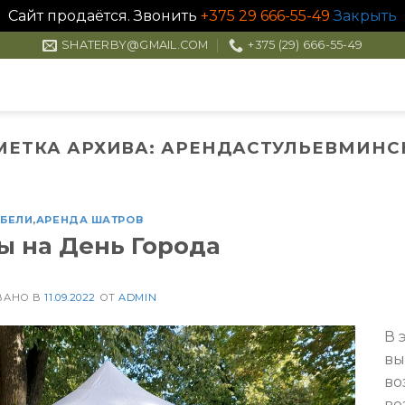
Сайт продаётся. Звонить
+375 29 666-55-49
Закрыть
SHATERBY@GMAIL.COM
+375 (29) 666-55-49
МЕТКА АРХИВА:
АРЕНДАСТУЛЬЕВМИНС
ЕБЕЛИ
,
АРЕНДА ШАТРОВ
ы на День Города
ВАНО В
11.09.2022
ОТ
ADMIN
В 
вы
во
во