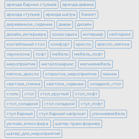
аренда барных стульев
аренда дивана
аренда стульев
аренда шатра
банкет
деревянное_сидение
диван
дизайн
дизайн_интерьера
зонаотдыха
интерьер
кейтеринг
коктейльный стол
комфорт
кресло
кресло_мягкое
лаунжзона
лофт
мебель
мебель_лофт
мероприятия
металлокаркас
мягкаямебель
мягкое_кресло
открытое_мероприятие
пикник
светлая_спинка
светлое_сиденье
складной_стол
стиль
стол
стол_круглый
стол_лофт
стол_складной
стол складной
стул_лофт
стул барный
стул барный напрокат
уличнаямебель
уютная_атмосфера.
шатер-трансформер
шатер_для_мероприятий