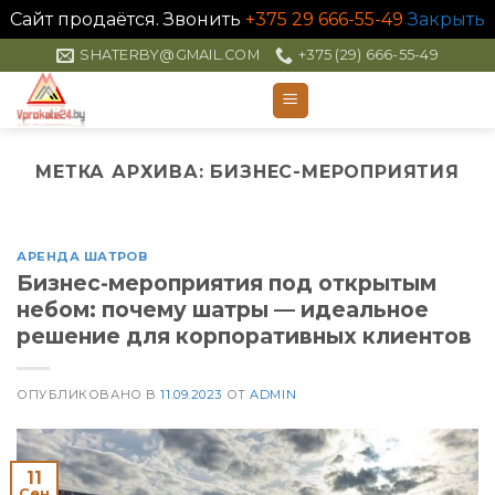
Сайт продаётся. Звонить
+375 29 666-55-49
Закрыть
Skip
SHATERBY@GMAIL.COM
+375 (29) 666-55-49
to
content
МЕТКА АРХИВА:
БИЗНЕС-МЕРОПРИЯТИЯ
АРЕНДА ШАТРОВ
Бизнес-мероприятия под открытым
небом: почему шатры — идеальное
решение для корпоративных клиентов
ОПУБЛИКОВАНО В
11.09.2023
ОТ
ADMIN
11
Сен