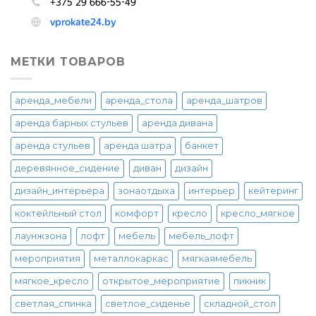
МЕТКИ ТОВАРОВ
аренда_мебели
аренда_стола
аренда_шатров
аренда барных стульев
аренда дивана
аренда стульев
аренда шатра
банкет
деревянное_сидение
диван
дизайн
дизайн_интерьера
зонаотдыха
интерьер
кейтеринг
коктейльный стол
комфорт
кресло
кресло_мягкое
лаунжзона
лофт
мебель
мебель_лофт
мероприятия
металлокаркас
мягкаямебель
мягкое_кресло
открытое_мероприятие
пикник
светлая_спинка
светлое_сиденье
складной_стол