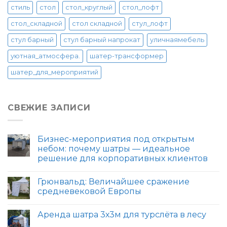
стиль
стол
стол_круглый
стол_лофт
стол_складной
стол складной
стул_лофт
стул барный
стул барный напрокат
уличнаямебель
уютная_атмосфера.
шатер-трансформер
шатер_для_мероприятий
СВЕЖИЕ ЗАПИСИ
Бизнес-мероприятия под открытым
небом: почему шатры — идеальное
решение для корпоративных клиентов
Грюнвальд: Величайшее сражение
средневековой Европы
Аренда шатра 3х3м для турслёта в лесу