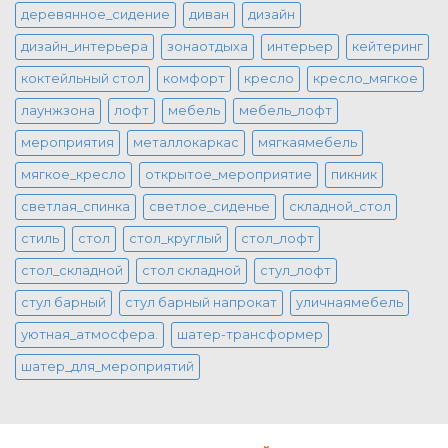
деревянное_сидение
диван
дизайн
дизайн_интерьера
зонаотдыха
интерьер
кейтеринг
коктейльный стол
комфорт
кресло
кресло_мягкое
лаунжзона
лофт
мебель
мебель_лофт
мероприятия
металлокаркас
мягкаямебель
мягкое_кресло
открытое_мероприятие
пикник
светлая_спинка
светлое_сиденье
складной_стол
стиль
стол
стол_круглый
стол_лофт
стол_складной
стол складной
стул_лофт
стул барный
стул барный напрокат
уличнаямебель
уютная_атмосфера.
шатер-трансформер
шатер_для_мероприятий