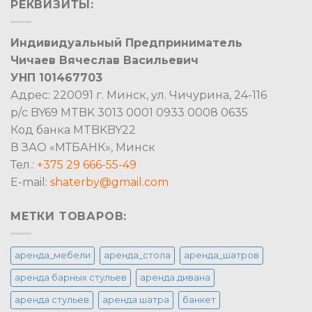
РЕКВИЗИТЫ:
Индивидуальный Предприниматель
Чичаев Вячеслав Васильевич
УНП 101467703
Адрес: 220091 г. Минск, ул. Чичурина, 24-116
р/с BY69 MTBK 3013 0001 0933 0008 0635
Код банка MTBKBY22
В ЗАО «МТБАНК», Минск
Тел.:
+375 29 666-55-49
E-mail:
shaterby@gmail.com
МЕТКИ ТОВАРОВ:
аренда_мебели
аренда_стола
аренда_шатров
аренда барных стульев
аренда дивана
аренда стульев
аренда шатра
банкет