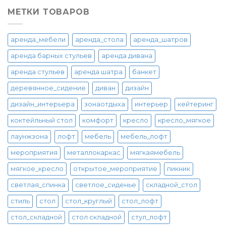
МЕТКИ ТОВАРОВ
аренда_мебели
аренда_стола
аренда_шатров
аренда барных стульев
аренда дивана
аренда стульев
аренда шатра
банкет
деревянное_сидение
диван
дизайн
дизайн_интерьера
зонаотдыха
интерьер
кейтеринг
коктейльный стол
комфорт
кресло
кресло_мягкое
лаунжзона
лофт
мебель
мебель_лофт
мероприятия
металлокаркас
мягкаямебель
мягкое_кресло
открытое_мероприятие
пикник
светлая_спинка
светлое_сиденье
складной_стол
стиль
стол
стол_круглый
стол_лофт
стол_складной
стол складной
стул_лофт