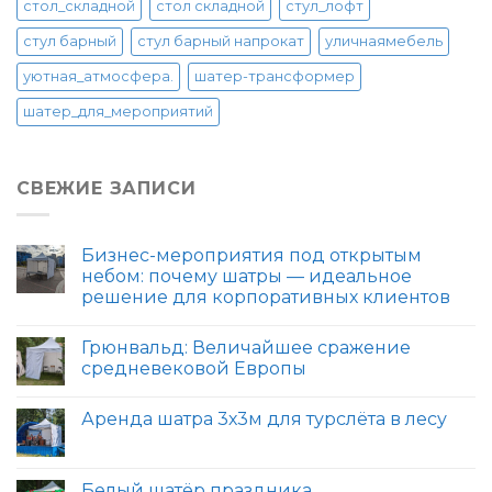
стол_складной
стол складной
стул_лофт
стул барный
стул барный напрокат
уличнаямебель
уютная_атмосфера.
шатер-трансформер
шатер_для_мероприятий
СВЕЖИЕ ЗАПИСИ
Бизнес-мероприятия под открытым
небом: почему шатры — идеальное
решение для корпоративных клиентов
Грюнвальд: Величайшее сражение
средневековой Европы
Аренда шатра 3х3м для турслёта в лесу
Белый шатёр праздника