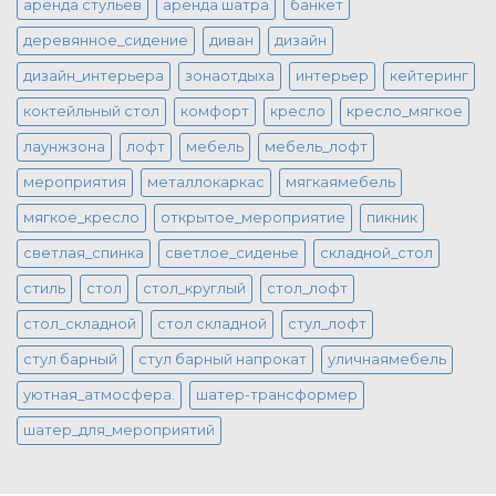
аренда стульев
аренда шатра
банкет
деревянное_сидение
диван
дизайн
дизайн_интерьера
зонаотдыха
интерьер
кейтеринг
коктейльный стол
комфорт
кресло
кресло_мягкое
лаунжзона
лофт
мебель
мебель_лофт
мероприятия
металлокаркас
мягкаямебель
мягкое_кресло
открытое_мероприятие
пикник
светлая_спинка
светлое_сиденье
складной_стол
стиль
стол
стол_круглый
стол_лофт
стол_складной
стол складной
стул_лофт
стул барный
стул барный напрокат
уличнаямебель
уютная_атмосфера.
шатер-трансформер
шатер_для_мероприятий