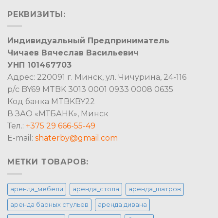
РЕКВИЗИТЫ:
Индивидуальный Предприниматель
Чичаев Вячеслав Васильевич
УНП 101467703
Адрес: 220091 г. Минск, ул. Чичурина, 24-116
р/с BY69 MTBK 3013 0001 0933 0008 0635
Код банка MTBKBY22
В ЗАО «МТБАНК», Минск
Тел.:
+375 29 666-55-49
E-mail:
shaterby@gmail.com
МЕТКИ ТОВАРОВ:
аренда_мебели
аренда_стола
аренда_шатров
аренда барных стульев
аренда дивана