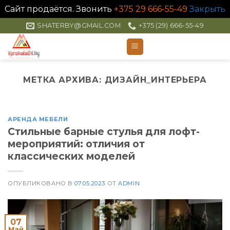
Сайт продаётся. Звонить
+375 29 666-55-49
Закрыть
Skip
SHATERBY@GMAIL.COM
+375 (29) 666-55-49
to
content
МЕТКА АРХИВА:
ДИЗАЙН_ИНТЕРЬЕРА
АРЕНДА МЕБЕЛИ
Стильные барные стулья для лофт-
мероприятий: отличия от
классических моделей
ОПУБЛИКОВАНО В
07.05.2023
ОТ
ADMIN
07
Май