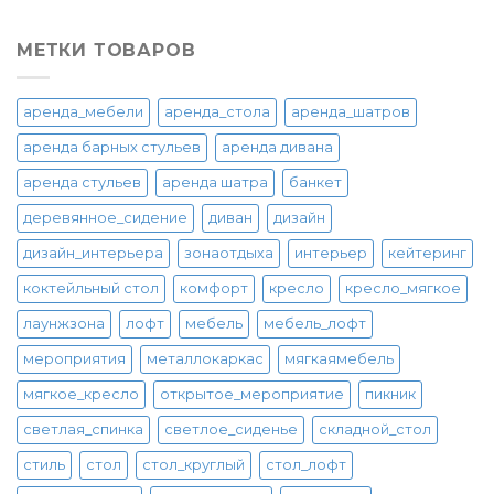
МЕТКИ ТОВАРОВ
аренда_мебели
аренда_стола
аренда_шатров
аренда барных стульев
аренда дивана
аренда стульев
аренда шатра
банкет
деревянное_сидение
диван
дизайн
дизайн_интерьера
зонаотдыха
интерьер
кейтеринг
коктейльный стол
комфорт
кресло
кресло_мягкое
лаунжзона
лофт
мебель
мебель_лофт
мероприятия
металлокаркас
мягкаямебель
мягкое_кресло
открытое_мероприятие
пикник
светлая_спинка
светлое_сиденье
складной_стол
стиль
стол
стол_круглый
стол_лофт