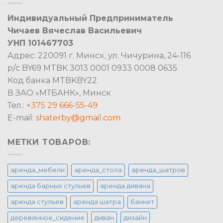
Индивидуальный Предприниматель
Чичаев Вячеслав Васильевич
УНП 101467703
Адрес: 220091 г. Минск, ул. Чичурина, 24-116
р/с BY69 MTBK 3013 0001 0933 0008 0635
Код банка MTBKBY22
В ЗАО «МТБАНК», Минск
Тел.:
+375 29 666-55-49
E-mail:
shaterby@gmail.com
МЕТКИ ТОВАРОВ:
аренда_мебели
аренда_стола
аренда_шатров
аренда барных стульев
аренда дивана
аренда стульев
аренда шатра
банкет
деревянное_сидение
диван
дизайн