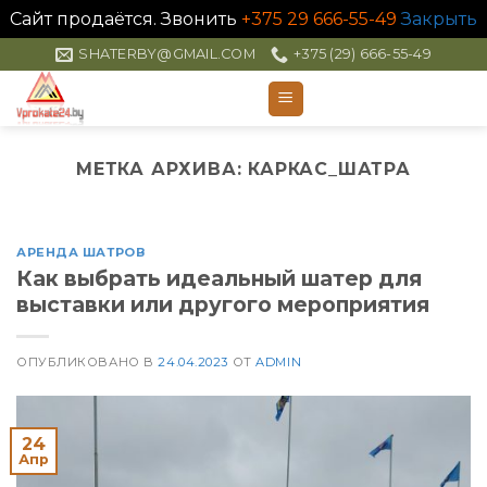
Сайт продаётся. Звонить
+375 29 666-55-49
Закрыть
Skip
SHATERBY@GMAIL.COM
+375 (29) 666-55-49
to
content
МЕТКА АРХИВА:
КАРКАС_ШАТРА
АРЕНДА ШАТРОВ
Как выбрать идеальный шатер для
выставки или другого мероприятия
ОПУБЛИКОВАНО В
24.04.2023
ОТ
ADMIN
24
Апр