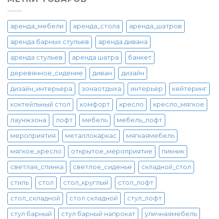
аренда_мебели
аренда_стола
аренда_шатров
аренда барных стульев
аренда дивана
аренда стульев
аренда шатра
банкет
деревянное_сидение
диван
дизайн
дизайн_интерьера
зонаотдыха
интерьер
кейтеринг
коктейльный стол
комфорт
кресло
кресло_мягкое
лаунжзона
лофт
мебель
мебель_лофт
мероприятия
металлокаркас
мягкаямебель
мягкое_кресло
открытое_мероприятие
пикник
светлая_спинка
светлое_сиденье
складной_стол
стиль
стол
стол_круглый
стол_лофт
стол_складной
стол складной
стул_лофт
стул барный
стул барный напрокат
уличнаямебель