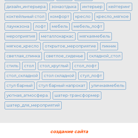
дизайн_интерьера
зонаотдыха
интерьер
кейтеринг
коктейльный стол
комфорт
кресло
кресло_мягкое
лаунжзона
лофт
мебель
мебель_лофт
мероприятия
металлокаркас
мягкаямебель
мягкое_кресло
открытое_мероприятие
пикник
светлая_спинка
светлое_сиденье
складной_стол
стиль
стол
стол_круглый
стол_лофт
стол_складной
стол складной
стул_лофт
стул барный
стул барный напрокат
уличнаямебель
уютная_атмосфера.
шатер-трансформер
шатер_для_мероприятий
создание сайта