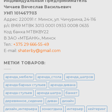
Индивидуальный Предприниматель
Чичаев Вячеслав Васильевич
УНП 101467703
Адрес: 220091 г. Минск, ул. Чичурина, 24-116
р/с BY69 MTBK 3013 0001 0933 0008 0635
Код банка MTBKBY22
В ЗАО «МТБАНК», Минск
Тел.:
+375 29 666-55-49
E-mail:
shaterby@gmail.com
МЕТКИ ТОВАРОВ:
аренда_мебели
аренда_стола
аренда_шатров
аренда барных стульев
аренда дивана
аренда стульев
аренда шатра
банкет
деревянное_сидение
диван
дизайн
дизайн_интерьера
зонаотдыха
интерьер
кейтеринг