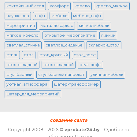
коктейльный стол
комфорт
кресло
кресло_мягкое
лаунжзона
лофт
мебель
мебель_лофт
мероприятия
металлокаркас
мягкаямебель
мягкое_кресло
открытое_мероприятие
пикник
светлая_спинка
светлое_сиденье
складной_стол
стиль
стол
стол_круглый
стол_лофт
стол_складной
стол складной
стул_лофт
стул барный
стул барный напрокат
уличнаямебель
уютная_атмосфера.
шатер-трансформер
шатер_для_мероприятий
создание сайта
Copyright 2008 - 2026 ©
vprokate24.by
- Одобрено
Тибетскими Ламами