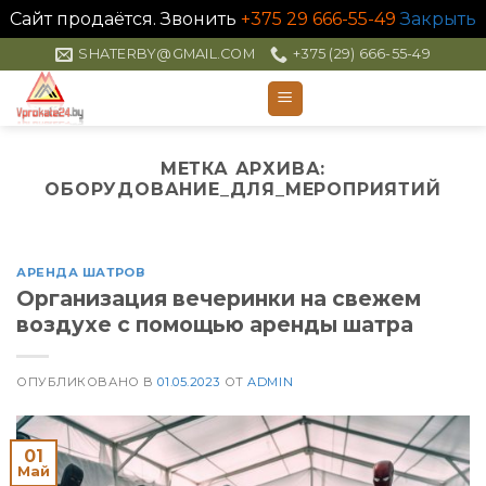
Сайт продаётся. Звонить
+375 29 666-55-49
Закрыть
Skip
SHATERBY@GMAIL.COM
+375 (29) 666-55-49
to
content
МЕТКА АРХИВА:
ОБОРУДОВАНИЕ_ДЛЯ_МЕРОПРИЯТИЙ
АРЕНДА ШАТРОВ
Организация вечеринки на свежем
воздухе с помощью аренды шатра
ОПУБЛИКОВАНО В
01.05.2023
ОТ
ADMIN
01
Май