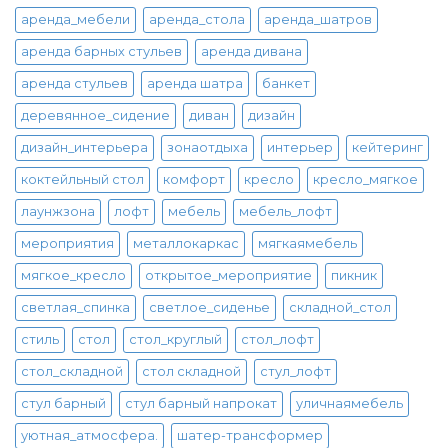
аренда_мебели
аренда_стола
аренда_шатров
аренда барных стульев
аренда дивана
аренда стульев
аренда шатра
банкет
деревянное_сидение
диван
дизайн
дизайн_интерьера
зонаотдыха
интерьер
кейтеринг
коктейльный стол
комфорт
кресло
кресло_мягкое
лаунжзона
лофт
мебель
мебель_лофт
мероприятия
металлокаркас
мягкаямебель
мягкое_кресло
открытое_мероприятие
пикник
светлая_спинка
светлое_сиденье
складной_стол
стиль
стол
стол_круглый
стол_лофт
стол_складной
стол складной
стул_лофт
стул барный
стул барный напрокат
уличнаямебель
уютная_атмосфера.
шатер-трансформер