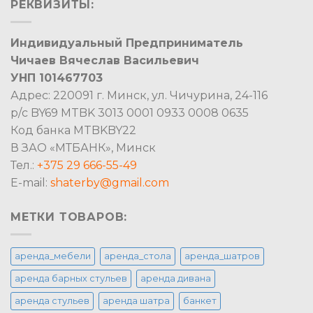
РЕКВИЗИТЫ:
Индивидуальный Предприниматель
Чичаев Вячеслав Васильевич
УНП 101467703
Адрес: 220091 г. Минск, ул. Чичурина, 24-116
р/с BY69 MTBK 3013 0001 0933 0008 0635
Код банка MTBKBY22
В ЗАО «МТБАНК», Минск
Тел.:
+375 29 666-55-49
E-mail:
shaterby@gmail.com
МЕТКИ ТОВАРОВ:
аренда_мебели
аренда_стола
аренда_шатров
аренда барных стульев
аренда дивана
аренда стульев
аренда шатра
банкет