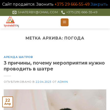
Сайт продаётся. Звонить
+375 29 666-55-49
Закрыть
Skip
SHATERBY@GMAIL.COM
+375 (29) 666-55-49
to
content
МЕТКА АРХИВА:
ПОГОДА
АРЕНДА ШАТРОВ
3 причины, почему мероприятия нужно
проводить в шатре
ОПУБЛИКОВАНО В
22.04.2023
ОТ
ADMIN
22
Апр