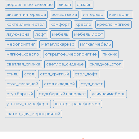
деревянное_сидение
диван
дизайн
дизайн_интерьера
зонаотдыха
интерьер
кейтеринг
коктейльный стол
комфорт
кресло
кресло_мягкое
лаунжзона
лофт
мебель
мебель_лофт
мероприятия
металлокаркас
мягкаямебель
мягкое_кресло
открытое_мероприятие
пикник
светлая_спинка
светлое_сиденье
складной_стол
стиль
стол
стол_круглый
стол_лофт
стол_складной
стол складной
стул_лофт
стул барный
стул барный напрокат
уличнаямебель
уютная_атмосфера.
шатер-трансформер
шатер_для_мероприятий