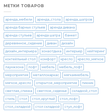
МЕТКИ ТОВАРОВ
аренда_мебели
аренда_стола
аренда_шатров
аренда барных стульев
аренда дивана
аренда стульев
аренда шатра
банкет
деревянное_сидение
диван
дизайн
дизайн_интерьера
зонаотдыха
интерьер
кейтеринг
коктейльный стол
комфорт
кресло
кресло_мягкое
лаунжзона
лофт
мебель
мебель_лофт
мероприятия
металлокаркас
мягкаямебель
мягкое_кресло
открытое_мероприятие
пикник
светлая_спинка
светлое_сиденье
складной_стол
стиль
стол
стол_круглый
стол_лофт
стол_складной
стол складной
стул_лофт