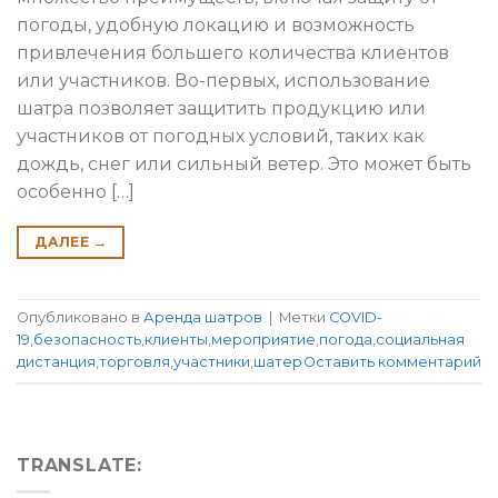
погоды, удобную локацию и возможность
привлечения большего количества клиентов
или участников. Во-первых, использование
шатра позволяет защитить продукцию или
участников от погодных условий, таких как
дождь, снег или сильный ветер. Это может быть
особенно […]
ДАЛЕЕ
→
Опубликовано в
Аренда шатров
|
Метки
COVID-
19
,
безопасность
,
клиенты
,
мероприятие
,
погода
,
социальная
дистанция
,
торговля
,
участники
,
шатер
Оставить комментарий
TRANSLATE: