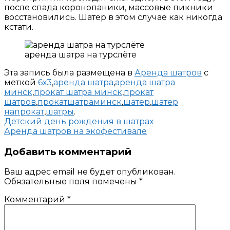
после спада коронопаники, массовые пикники
восстановились. Шатер в этом случае как никогда
кстати.
аренда шатра на турслёте
Эта запись была размещена в
Аренда шатров
с
меткой
6х3
,
аренда шатра
,
аренда шатра
минск
,
прокат шатра минск
,
прокат
шатров
,
прокатшатраминск
,
шатер
,
шатер
напрокат
,
шатры
.
Детский день рождения в шатрах
Аренда шатров на экофестивале
Добавить комментарий
Ваш адрес email не будет опубликован.
Обязательные поля помечены
*
Комментарий
*