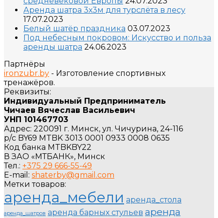
средневековой Европы
24.07.2023
Аренда шатра 3х3м для турслёта в лесу
17.07.2023
Белый шатёр праздника
03.07.2023
Под небесным покровом: Искусство и польза
аренды шатра
24.06.2023
Партнёры
ironzubr.by
- Изготовление спортивных
тренажёров.
Реквизиты:
Индивидуальный Предприниматель
Чичаев Вячеслав Васильевич
УНП 101467703
Адрес: 220091 г. Минск, ул. Чичурина, 24-116
р/с BY69 MTBK 3013 0001 0933 0008 0635
Код банка MTBKBY22
В ЗАО «МТБАНК», Минск
Тел.:
+375 29 666-55-49
E-mail:
shaterby@gmail.com
Метки товаров:
аренда_мебели
аренда_стола
аренда
аренда барных стульев
аренда_шатров