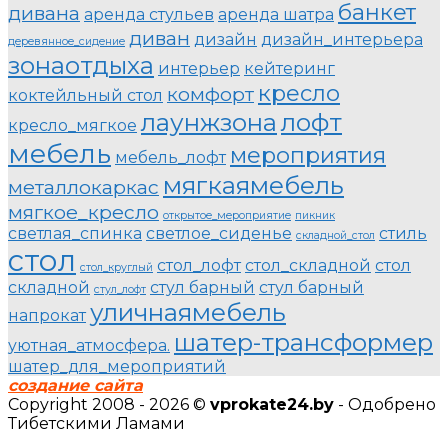
банкет
дивана
аренда стульев
аренда шатра
диван
дизайн
дизайн_интерьера
деревянное_сидение
зонаотдыха
интерьер
кейтеринг
кресло
комфорт
коктейльный стол
лаунжзона
лофт
кресло_мягкое
мебель
мероприятия
мебель_лофт
мягкаямебель
металлокаркас
мягкое_кресло
открытое_мероприятие
пикник
светлая_спинка
светлое_сиденье
стиль
складной_стол
стол
стол_лофт
стол_складной
стол
стол_круглый
складной
стул барный
стул барный
стул_лофт
уличнаямебель
напрокат
шатер-трансформер
уютная_атмосфера.
шатер_для_мероприятий
создание сайта
Copyright 2008 - 2026 ©
vprokate24.by
- Одобрено
Тибетскими Ламами