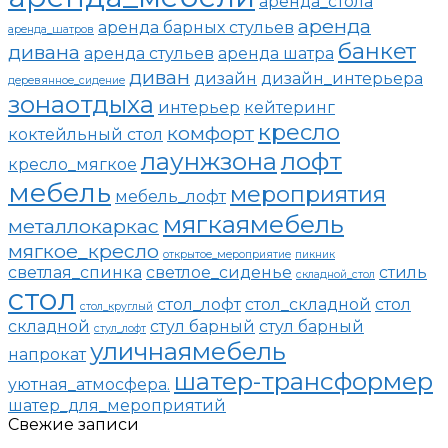
аренда_стола
аренда
аренда барных стульев
аренда_шатров
банкет
дивана
аренда стульев
аренда шатра
диван
дизайн
дизайн_интерьера
деревянное_сидение
зонаотдыха
интерьер
кейтеринг
кресло
комфорт
коктейльный стол
лаунжзона
лофт
кресло_мягкое
мебель
мероприятия
мебель_лофт
мягкаямебель
металлокаркас
мягкое_кресло
открытое_мероприятие
пикник
светлая_спинка
светлое_сиденье
стиль
складной_стол
стол
стол_лофт
стол_складной
стол
стол_круглый
складной
стул барный
стул барный
стул_лофт
уличнаямебель
напрокат
шатер-трансформер
уютная_атмосфера.
шатер_для_мероприятий
Свежие записи