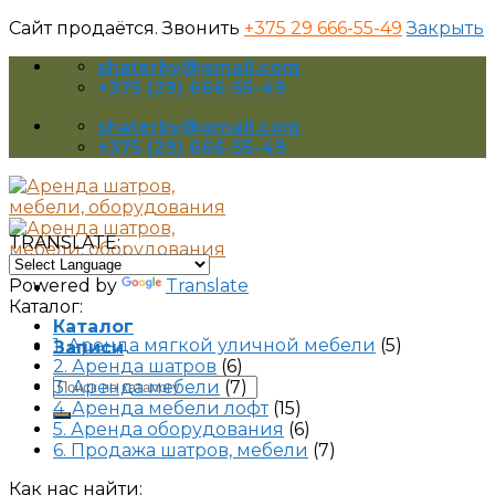
Сайт продаётся. Звонить
+375 29 666-55-49
Закрыть
Skip
shaterby@gmail.com
to
+375 (29) 666-55-49
content
shaterby@gmail.com
+375 (29) 666-55-49
TRANSLATE:
Powered by
Translate
Каталог:
Каталог
1. Аренда мягкой уличной мебели
(5)
Записи
2. Аренда шатров
(6)
Искать:
3. Аренда мебели
(7)
4. Аренда мебели лофт
(15)
5. Аренда оборудования
(6)
6. Продажа шатров, мебели
(7)
Как нас найти: